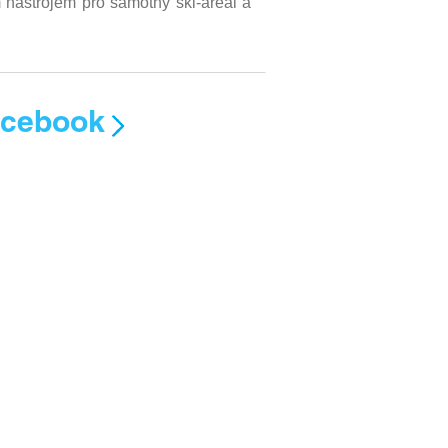
nástrojem pro samotný ski-areál a
acebook