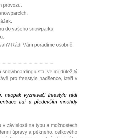
h provozu.
snowparcích.
kážek.
nu do vašeho snowparku.
u.
š svah? Rádi Vám poradíme osobně
............................................
 a snowboardingu stal velmi důležitý
právě pro freestyle nadšence, kteří v
 naopak vyznavači freestylu rádi
centrace lidí a především mnohdy
 v závislosti na typu a možnostech
odenní úpravy a pěkného, celkového