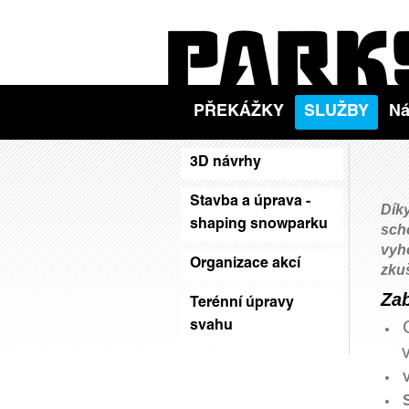
PŘEKÁŽKY
SLUŽBY
Ná
3D návrhy
Stavba a úprava -
Dík
shaping snowparku
scho
vyh
Organizace akcí
zku
Za
Terénní úpravy
svahu
va
​