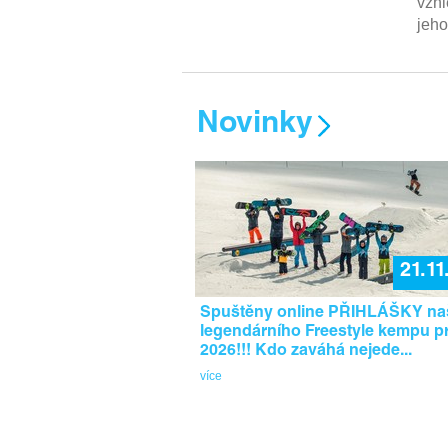
vzhl
jeho
Novinky
21.11
Spuštěny online PŘIHLÁŠKY n
legendárního Freestyle kempu p
2026!!! Kdo zaváhá nejede...
více