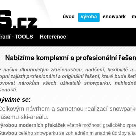
úvod
výroba
snowpark
m
řadí - TOOLS
Reference
Nabízíme komplexní a profesionální řešen
y našim dlouholetým zkušenostem, nadšení, flexibilitě a
pni zajistit profesionální a originální řešení, které bude š
ovovat nárokům všech uživatelů snowparku, nehledně
šeností.
býváme se:
Celkovým návrhem a samotnou realizací snowparku,
šemu ski-areálu.
ýrobou moderních překážek
včetně možnosti grafického zpr
V
Stavbou
celého snowparku se zohledněním snadné údržby a ta