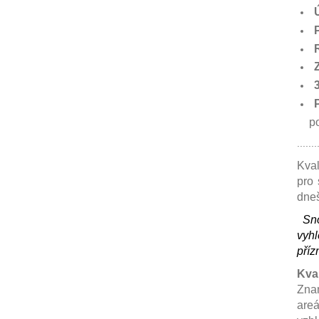
po 
.......
Kval
pro 
dneš
Sn
vyh
příz
Kva
Znam
areá