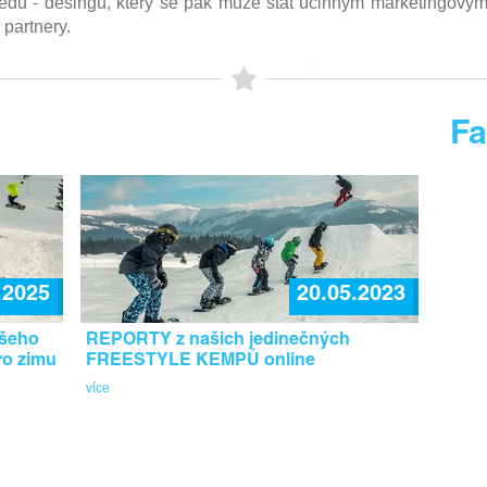
edu - desingu, který
se pak může stát účinným marketingovým 
 partnery.
F
.2025
20.05.2023
ašeho
REPORTY z našich jedinečných
ro zimu
FREESTYLE KEMPŮ online
více