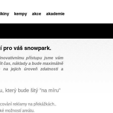
ikiny
kempy
akce
akademie
í pro váš snowpark.
 inovativnímu přístupu jsme vám
etřit čas, náklady a bude maximálně
 na jejich úroveň zdatnosti a
 který bude šitý "na míru"
acování reklamy na překážkách.
.
ké možností areálu.