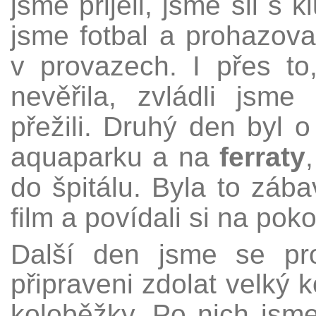
jsme přijeli, jsme šli s
jsme fotbal a prohazova
v provazech. I přes t
nevěřila, zvládli jsme
přežili.
Druhý den byl o 
aquaparku a na
ferraty
do špitálu. Byla to záb
film a povídali si na poko
Další den jsme se prob
připraveni zdolat velký 
koloběžky. Po nich jsme