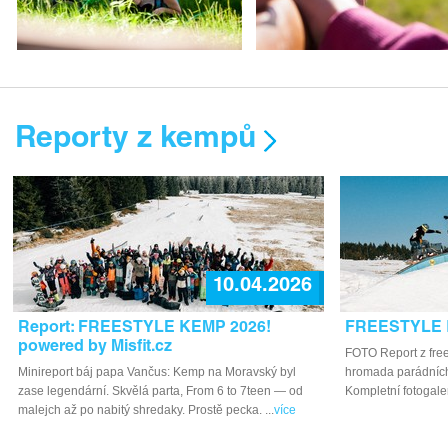
Reporty z kempů
10.04.2026
Report: FREESTYLE KEMP 2026!
FREESTYLE 
powered by Misfit.cz
FOTO Report z free
Minireport báj papa Vančus: Kemp na Moravský byl
hromada parádních
zase legendární. Skvělá parta, From 6 to 7teen — od
Kompletní fotogaler
malejch až po nabitý shredaky. Prostě pecka. ...
více