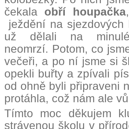
čekala
obří houpačka
ježdění na sjezdových
už dělali na minul
neomrzí.
Potom, co jsme 
večeři, a po ní jsme si š
opekli buřty a zpívali p
od ohně byli připraveni n
protáhla, což nám ale vů
Tímto moc děkujem k
strávenou školu v přírod